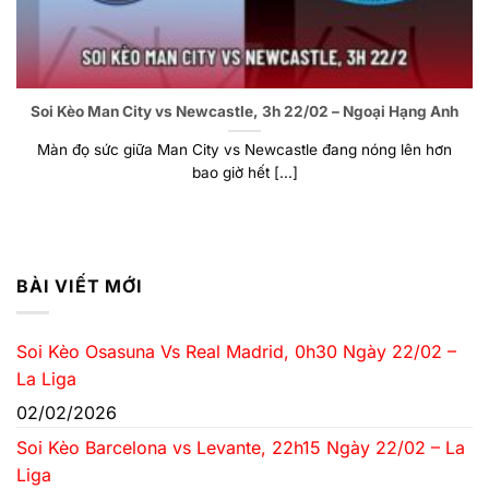
Soi Kèo Man City vs Newcastle, 3h 22/02 – Ngoại Hạng Anh
Màn đọ sức giữa Man City vs Newcastle đang nóng lên hơn
bao giờ hết [...]
BÀI VIẾT MỚI
Soi Kèo Osasuna Vs Real Madrid, 0h30 Ngày 22/02 –
La Liga
02/02/2026
Soi Kèo Barcelona vs Levante, 22h15 Ngày 22/02 – La
Liga