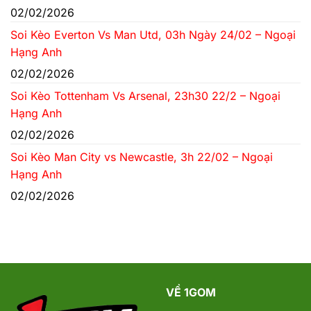
02/02/2026
Soi Kèo Everton Vs Man Utd, 03h Ngày 24/02 – Ngoại
Hạng Anh
02/02/2026
Soi Kèo Tottenham Vs Arsenal, 23h30 22/2 – Ngoại
Hạng Anh
02/02/2026
Soi Kèo Man City vs Newcastle, 3h 22/02 – Ngoại
Hạng Anh
02/02/2026
VỀ 1GOM