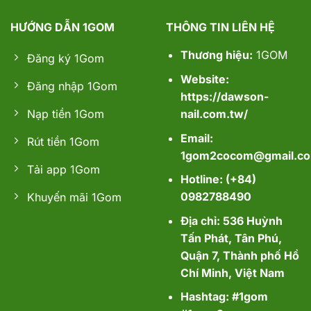
HƯỚNG DẪN 1GOM
THÔNG TIN LIÊN HỆ
Thương hiệu:
1GOM
Đăng ký 1Gom
Website:
Đăng nhập 1Gom
https://dawson-
nail.com.tw/
Nạp tiền 1Gom
Email:
Rút tiền 1Gom
1gom2cocom@gmail.c
Tải app 1Gom
Hotline:
(+84)
0982788490
Khuyến mãi 1Gom
Địa chỉ:
536 Huỳnh
Tấn Phát, Tân Phú,
Quận 7, Thành phố Hồ
Chí Minh, Việt Nam
Hashtag:
#1gom