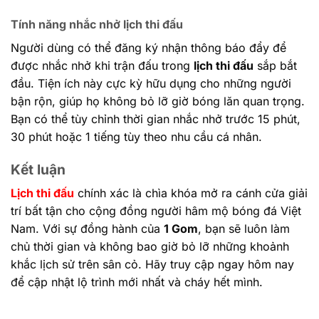
Tính năng nhắc nhở lịch thi đấu
Người dùng có thể đăng ký nhận thông báo đẩy để
được nhắc nhở khi trận đấu trong
lịch thi đấu
sắp bắt
đầu. Tiện ích này cực kỳ hữu dụng cho những người
bận rộn, giúp họ không bỏ lỡ giờ bóng lăn quan trọng.
Bạn có thể tùy chỉnh thời gian nhắc nhở trước 15 phút,
30 phút hoặc 1 tiếng tùy theo nhu cầu cá nhân.
Kết luận
Lịch thi đấu
chính xác là chìa khóa mở ra cánh cửa giải
trí bất tận cho cộng đồng người hâm mộ bóng đá Việt
Nam. Với sự đồng hành của
1 Gom
, bạn sẽ luôn làm
chủ thời gian và không bao giờ bỏ lỡ những khoảnh
khắc lịch sử trên sân cỏ. Hãy truy cập ngay hôm nay
để cập nhật lộ trình mới nhất và cháy hết mình.