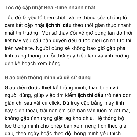
Tốc độ cập nhật Real-time nhanh nhất
Tốc độ là yếu tố then chốt, và hệ thống của chúng tôi
cam kết cập nhật
lịch thi đấu
theo thời gian thực nhanh
nhất thị trường. Mọi sự thay đổi về giờ bóng lăn do thời
tiết hay yêu cầu bản quyền đều được điều chỉnh tức thì
trên website. Người dùng sẽ không bao giờ gặp phải
tình trạng thông tin lỗi thời gây hiểu lầm và ảnh hưởng
đến kế hoạch xem bóng.
Giao diện thông minh và dễ sử dụng
Giao diện được thiết kế thông minh, thân thiện với
người dùng, giúp việc tìm kiếm
lịch thi đấu
trở nên đơn
giản chỉ sau vài cú click. Dù truy cập bằng máy tính
hay điện thoại, trải nghiệm của bạn vẫn luôn mượt mà,
không gặp tình trạng giật lag khó chịu. Hệ thống bộ
lọc thông minh cho phép bạn xem riêng lịch theo giải
đấu, theo ngày hoặc theo đội bóng mình yêu thích.