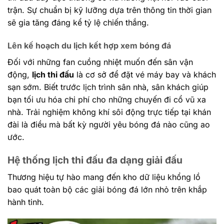
trận. Sự chuẩn bị kỹ lưỡng dựa trên thông tin thời gian
sẽ gia tăng đáng kể tỷ lệ chiến thắng.
Lên kế hoạch du lịch kết hợp xem bóng đá
Đối với những fan cuồng nhiệt muốn đến sân vận
động,
lịch thi đấu
là cơ sở để đặt vé máy bay và khách
sạn sớm. Biết trước lịch trình sân nhà, sân khách giúp
bạn tối ưu hóa chi phí cho những chuyến đi cổ vũ xa
nhà. Trải nghiệm không khí sôi động trực tiếp tại khán
đài là điều mà bất kỳ người yêu bóng đá nào cũng ao
ước.
Hệ thống lịch thi đấu đa dạng giải đấu
Thương hiệu tự hào mang đến kho dữ liệu khổng lồ
bao quát toàn bộ các giải bóng đá lớn nhỏ trên khắp
hành tinh.