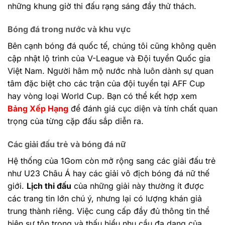
những khung giờ thi đấu rạng sáng đầy thử thách.
Bóng đá trong nước và khu vực
Bên cạnh bóng đá quốc tế, chúng tôi cũng không quên
cập nhật lộ trình của V-League và Đội tuyển Quốc gia
Việt Nam. Người hâm mộ nước nhà luôn dành sự quan
tâm đặc biệt cho các trận của đội tuyển tại AFF Cup
hay vòng loại World Cup. Bạn có thể kết hợp xem
Bảng Xếp Hạng
để đánh giá cục diện và tính chất quan
trọng của từng cặp đấu sắp diễn ra.
Các giải đấu trẻ và bóng đá nữ
Hệ thống của 1Gom còn mở rộng sang các giải đấu trẻ
như U23 Châu Á hay các giải vô địch bóng đá nữ thế
giới.
Lịch thi đấu
của những giải này thường ít được
các trang tin lớn chú ý, nhưng lại có lượng khán giả
trung thành riêng. Việc cung cấp đầy đủ thông tin thể
hiện sự tôn trọng và thấu hiểu nhu cầu đa dạng của