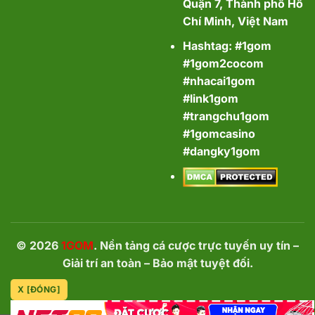
Quận 7, Thành phố Hồ
Chí Minh, Việt Nam
Hashtag:
#1gom
#1gom2cocom
#nhacai1gom
#link1gom
#trangchu1gom
#1gomcasino
#dangky1gom
© 2026
1GOM
. Nền tảng cá cược trực tuyến uy tín –
Giải trí an toàn – Bảo mật tuyệt đối.
X [ĐÓNG]