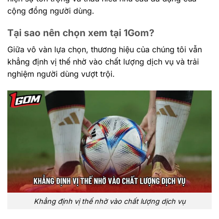
cộng đồng người dùng.
Tại sao nên chọn xem tại 1Gom?
Giữa vô vàn lựa chọn, thương hiệu của chúng tôi vẫn
khẳng định vị thế nhờ vào chất lượng dịch vụ và trải
nghiệm người dùng vượt trội.
Khẳng định vị thế nhờ vào chất lượng dịch vụ