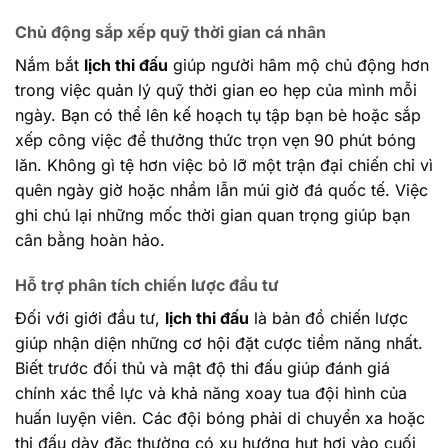
Chủ động sắp xếp quỹ thời gian cá nhân
Nắm bắt
lịch thi đấu
giúp người hâm mộ chủ động hơn
trong việc quản lý quỹ thời gian eo hẹp của mình mỗi
ngày. Bạn có thể lên kế hoạch tụ tập bạn bè hoặc sắp
xếp công việc để thưởng thức trọn vẹn 90 phút bóng
lăn. Không gì tệ hơn việc bỏ lỡ một trận đại chiến chỉ vì
quên ngày giờ hoặc nhầm lẫn múi giờ đá quốc tế. Việc
ghi chú lại những mốc thời gian quan trọng giúp bạn
cân bằng hoàn hảo.
Hỗ trợ phân tích chiến lược đầu tư
Đối với giới đầu tư,
lịch thi đấu
là bản đồ chiến lược
giúp nhận diện những cơ hội đặt cược tiềm năng nhất.
Biết trước đối thủ và mật độ thi đấu giúp đánh giá
chính xác thể lực và khả năng xoay tua đội hình của
huấn luyện viên. Các đội bóng phải di chuyển xa hoặc
thi đấu dày đặc thường có xu hướng hụt hơi vào cuối