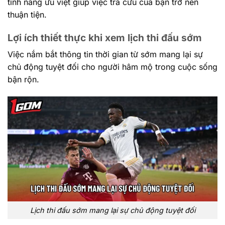
tính năng ưu việt giúp việc tra cứu của bạn trở nên
thuận tiện.
Lợi ích thiết thực khi xem lịch thi đấu sớm
Việc nắm bắt thông tin thời gian từ sớm mang lại sự
chủ động tuyệt đối cho người hâm mộ trong cuộc sống
bận rộn.
Lịch thi đấu sớm mang lại sự chủ động tuyệt đối